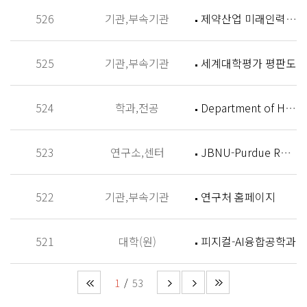
526
기관,부속기관
제약산업 미래인력 양성센터 홈페이지
525
기관,부속기관
세계대학평가 평판도
524
학과,전공
Department of History
523
연구소,센터
JBNU-Purdue Research Institute (JPRI)
522
기관,부속기관
연구처 홈페이지
521
대학(원)
피지컬-AI융합공학과
1
53