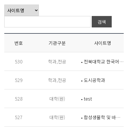
번호
기관구분
사이트명
530
학과,전공
전북대학교 한국어학과
529
학과,전공
도시공학과
528
대학(원)
test
527
대학(원)
합성생물학 및 바이오신소재개발 연구실 (Synthetic Biology and Biomaterials Lab,SBBL)